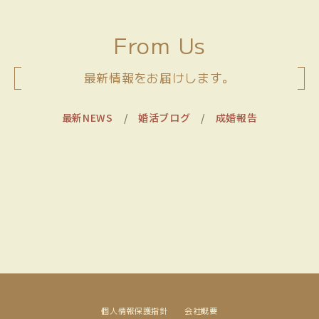
From Us
最新情報をお届けします。
最新NEWS
/
婚活ブログ
/
成婚報告
[!% if (image.url!="") { %]
[!% } %]
[%title%]
個人情報保護指針
会社概要