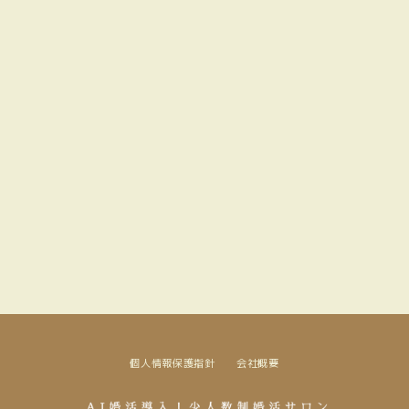
[%article_list_start%]
[%new:new%] [%article_date_notime_dot%]
[!% if (image.url!="") { %]
[!% } %]
[%title%]
[%lead%]
[%navi-pagenation%]
個人情報保護指針
会社概要