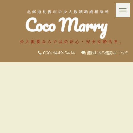
090-6449-5414
無料LINE相談はこちら
News & Blog
個人
HOME
|
News＆Blog
|
template.list