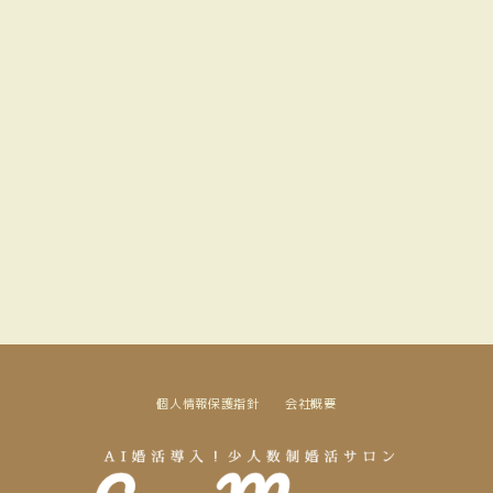
[%article_list_start%]
[%new:new%] [%article_date_notime_dot%]
[!% if (image.url!="") { %]
[!% } %]
[%title%]
[%lead%]
[%navi-pagenation%]
個人情報保護指針
会社概要