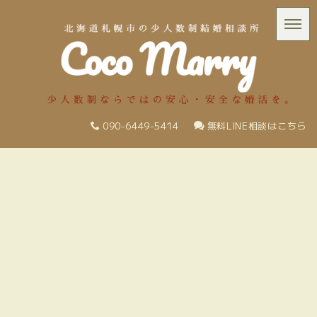
090-6449-5414
無料LINE相談はこちら
[%title%]
[%list_start%]