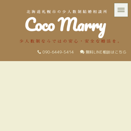
090-6449-5414
無料LINE相談はこちら
[%title%]
[%list_start%]