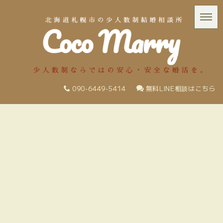
090-6449-5414
無料LINE相談はこちら
[%title%]
[%list_start%]