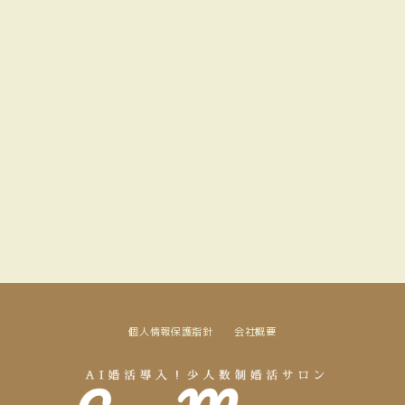
[%article_list_start%]
[%new:new%] [%article_date_notime_dot%]
[!% if (image.url!="") { %]
[!% } %]
[%title%]
[%lead%]
[%navi-pagenation%]
個人情報保護指針
会社概要