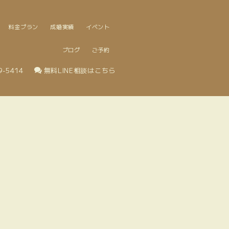
料金プラン
成婚実績
イベント
ブログ
ご予約
9-5414
無料LINE相談はこちら