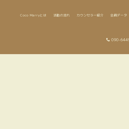
Coco Marryとは
活動の流れ
カウンセラー紹介
会員データ
090-644
ご成婚STORY
40代
HOME
|
ご成婚STORY
|
template.list